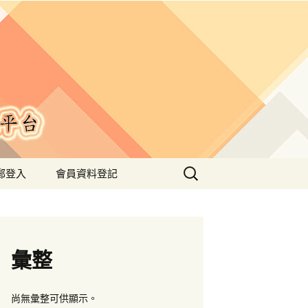
搜
郵登入
會員資料登記
尋
關
鍵
字:
彙整
尚無彙整可供顯示。