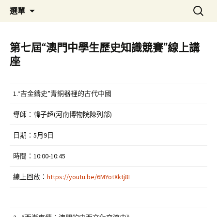
跳
搜
歷史教育交流平台
澳門歷史教育學會
選單
至
尋
主
關
要
鍵
第七屆“澳門中學生歷史知識競賽”線上講
內
字:
座
容
1.“吉金鑄史”青銅器裡的古代中國
導師：韓子超(河南博物院陳列部)
日期：5月9日
時間：10:00-10:45
線上回放：
https://youtu.be/6MYotXktj8I